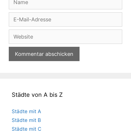
E-
Mail-
Adresse
Website
Städte von A bis Z
Städte mit A
Städte mit B
Städte mit C