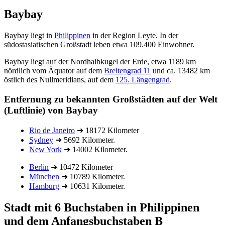
Baybay
Baybay liegt in
Philippinen
in der Region Leyte. In der
südostasiatischen Großstadt leben etwa 109.400 Einwohner.
Baybay liegt auf der Nordhalbkugel der Erde, etwa 1189 km
nördlich vom Äquator auf dem
Breitengrad 11
und
ca.
13482 km
östlich des Nullmeridians, auf dem
125. Längengrad
.
Entfernung zu bekannten Großstädten auf der Welt
(Luftlinie) von Baybay
Rio de Janeiro
➜ 18172 Kilometer
Sydney
➜ 5692 Kilometer.
New York
➜ 14002 Kilometer.
Berlin
➜ 10472 Kilometer
München
➜ 10789 Kilometer.
Hamburg
➜ 10631 Kilometer.
Stadt mit 6 Buchstaben in Philippinen
und dem Anfangsbuchstaben B