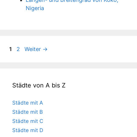
Nigeria
Seite
Seite
1
2
Weiter
→
Städte von A bis Z
Städte mit A
Städte mit B
Städte mit C
Städte mit D