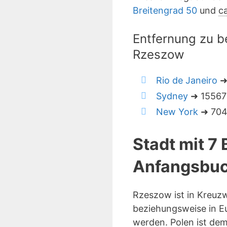
Breitengrad 50
und
ca
Entfernung zu b
Rzeszow
Rio de Janeiro
➜
Sydney
➜ 15567 
New York
➜ 7045
Stadt mit 7
Anfangsbuc
Rzeszow ist in Kreuz
beziehungsweise in Eu
werden. Polen ist de