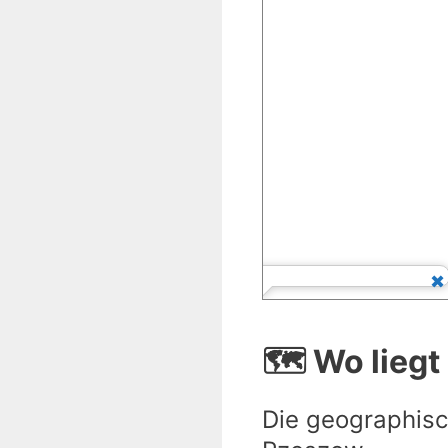
🗺️ Wo lieg
Die geographisc