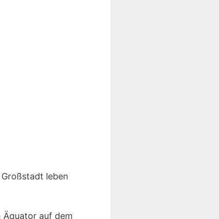
 Großstadt leben
m Äquator auf dem