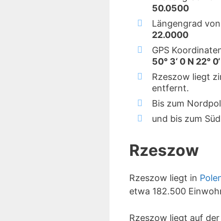
50.0500
Längengrad von
22.0000
GPS Koordinate
50° 3‘ 0 N 22° 0‘
Rzeszow liegt z
entfernt.
Bis zum Nordpol
und bis zum Süd
Rzeszow
Rzeszow liegt in
Pole
etwa 182.500 Einwoh
Rzeszow liegt auf de