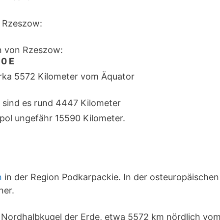
 Rzeszow:
n von Rzeszow:
 0 E
irka 5572 Kilometer vom Äquator
 sind es rund 4447 Kilometer
pol ungefähr 15590 Kilometer.
n
in der Region Podkarpackie. In der osteuropäischen
ner.
r Nordhalbkugel der Erde, etwa 5572 km nördlich vo