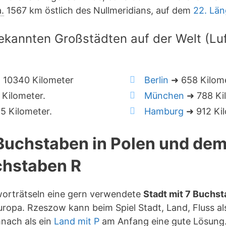
.
1567 km östlich des Nullmeridians, auf dem
22. Lä
ekannten Großstädten auf der Welt (Luft
 10340 Kilometer
Berlin
➜ 658 Kilom
Kilometer.
München
➜ 788 Ki
 Kilometer.
Hamburg
➜ 912 Kil
 Buchstaben in Polen und de
hstaben R
worträtseln eine gern verwendete
Stadt mit 7 Buchs
ropa. Rzeszow kann beim Spiel Stadt, Land, Fluss a
mnach als ein
Land mit P
am Anfang eine gute Lösung