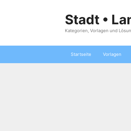
Zum
Inhalt
Stadt • La
springen
Kategorien, Vorlagen und Lösun
Startseite
Vorlagen