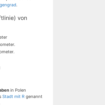
ngengrad
.
linie) von
eter
lometer.
ometer.
m
taben
in Polen
ls
Stadt mit R
genannt
.