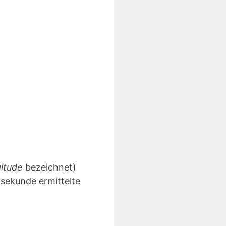
gitude
bezeichnet)
lsekunde ermittelte