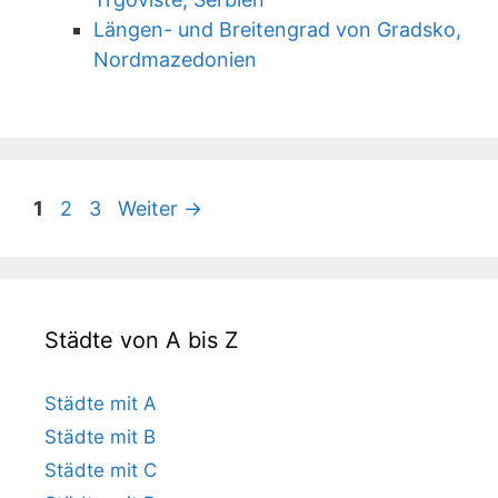
Längen- und Breitengrad von Gradsko,
Nordmazedonien
Seite
Seite
Seite
1
2
3
Weiter
→
Städte von A bis Z
Städte mit A
Städte mit B
Städte mit C