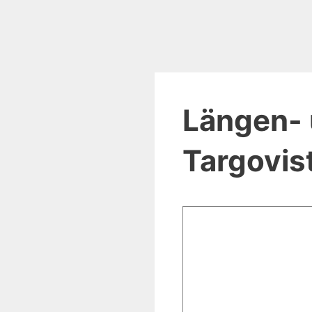
Längen- 
Targovis