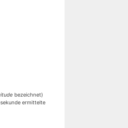
gitude
bezeichnet)
lsekunde ermittelte