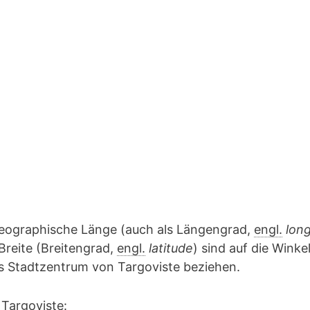
geographische Länge (auch als Längengrad,
engl.
lon
Breite (Breitengrad,
engl.
latitude
) sind auf die Winke
as Stadtzentrum von Targoviste beziehen.
 Targoviste: