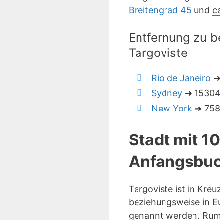
Breitengrad 45
und
c
Entfernung zu b
Targoviste
Rio de Janeiro
➜
Sydney
➜ 15304 
New York
➜ 7581
Stadt mit 1
Anfangsbuc
Targoviste ist in Kre
beziehungsweise in Eu
genannt werden. Rumä