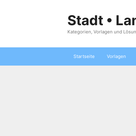
Zum
Inhalt
Stadt • La
springen
Kategorien, Vorlagen und Lösun
Startseite
Vorlagen