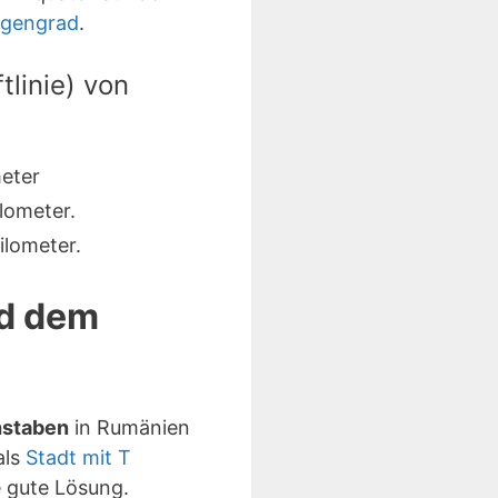
ngengrad
.
linie) von
eter
lometer.
lometer.
nd dem
hstaben
in Rumänien
als
Stadt mit T
 gute Lösung.