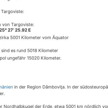
Targoviste:
 von Targoviste:
25° 27‘ 25.92 E
 zirka 5001 Kilometer vom Äquator
 sind es rund 5018 Kilometer
pol ungefähr 15020 Kilometer.
mänien
in der Region Dâmboviţa. In der südosteuropä
er.
der Nordhalbkugel der Erde, etwa 5001 km nördlich 