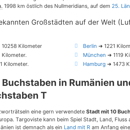
a.
1998 km östlich des Nullmeridians, auf dem
25. Lä
ekannten Großstädten auf der Welt (Luft
 10258 Kilometer
Berlin
➜ 1221 Kilom
Kilometer.
München
➜ 1119 Ki
 Kilometer.
Hamburg
➜ 1473 Ki
0 Buchstaben in Rumänien u
hstaben T
uzworträtseln eine gern verwendete
Stadt mit 10 Buc
ropa. Targoviste kann beim Spiel Stadt, Land, Fluss 
nien ist demnach als ein
Land mit R
am Anfang eine