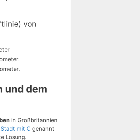
linie) von
eter
ometer.
ometer.
en und dem
aben
in Großbritannien
s
Stadt mit C
genannt
te Lösung.