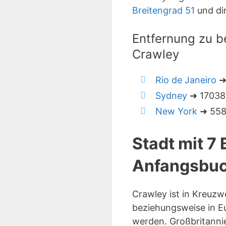
Breitengrad 51
und di
Entfernung zu b
Crawley
Rio de Janeiro
➜
Sydney
➜ 17038 
New York
➜ 5582
Stadt mit 7
Anfangsbuc
Crawley ist in Kreuz
beziehungsweise in Eu
werden. Großbritanni