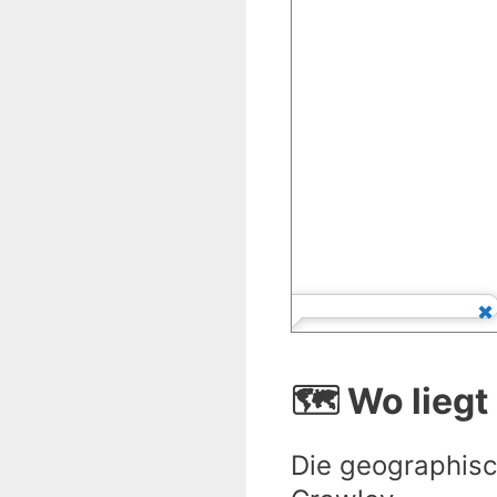
🗺️ Wo lieg
Die geographisc