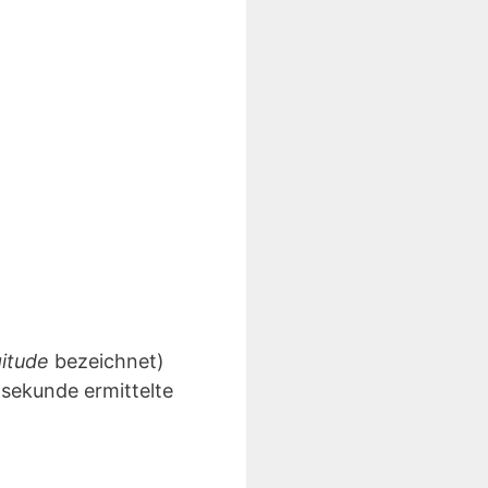
gitude
bezeichnet)
lsekunde ermittelte