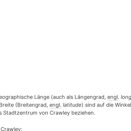
geographische Länge (auch als Längengrad,
engl.
lon
Breite (Breitengrad,
engl.
latitude
) sind auf die Winke
as Stadtzentrum von Crawley beziehen.
 Crawley: