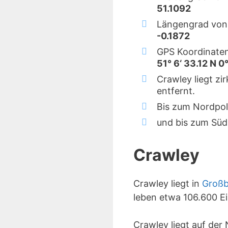
51.1092
Längengrad von
-0.1872
GPS Koordinaten
51° 6‘ 33.12 N 0°
Crawley liegt z
entfernt.
Bis zum Nordpol
und bis zum Süd
Crawley
Crawley liegt in
Großb
leben etwa 106.600 E
Crawley liegt auf de