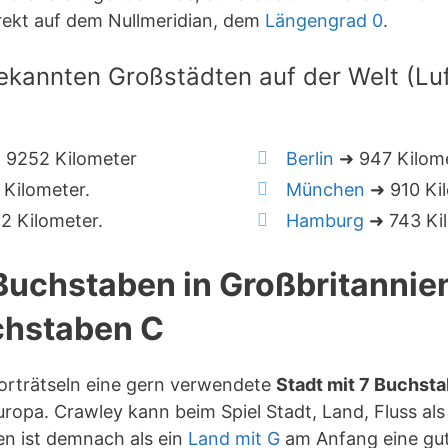
rekt auf dem Nullmeridian, dem
Längengrad 0
.
ekannten Großstädten auf der Welt (Luft
 9252 Kilometer
Berlin
➜ 947 Kilom
Kilometer.
München
➜ 910 Kil
 Kilometer.
Hamburg
➜ 743 Kil
 Buchstaben in Großbritanni
hstaben C
worträtseln eine gern verwendete
Stadt mit 7 Buchst
ropa. Crawley kann beim Spiel Stadt, Land, Fluss al
en ist demnach als ein
Land mit G
am Anfang eine gu