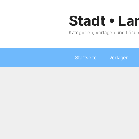
Zum
Inhalt
Stadt • La
springen
Kategorien, Vorlagen und Lösun
Startseite
Vorlagen