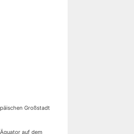
opäischen Großstadt
 Äquator auf dem