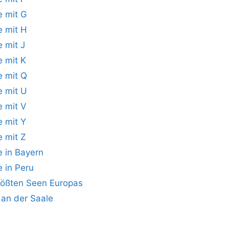
e mit G
e mit H
e mit J
e mit K
e mit Q
e mit U
e mit V
e mit Y
e mit Z
e in Bayern
e in Peru
rößten Seen Europas
 an der Saale