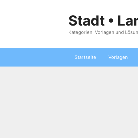
Zum
Inhalt
Stadt • La
springen
Kategorien, Vorlagen und Lösun
Startseite
Vorlagen