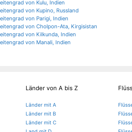
itengrad von Kulu, Indien
eitengrad von Kupino, Russland
itengrad von Parigi, Indien
eitengrad von Cholpon-Ata, Kirgisistan
eitengrad von Kilkunda, Indien
eitengrad von Manali, Indien
Länder von A bis Z
Flüs
Länder mit A
Flüss
Länder mit B
Flüss
Länder mit C
Flüss
Land mit D
Flüss