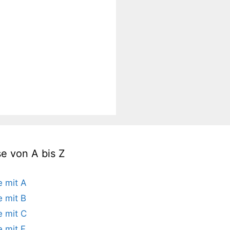
se von A bis Z
e mit A
e mit B
e mit C
e mit F