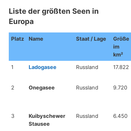
Liste der größten Seen in
Europa
Platz
Name
Staat / Lage
Größe
im
km²
1
Ladogasee
Russland
17.822
2
Onegasee
Russland
9.720
3
Kuibyschewer
Russland
6.450
Stausee