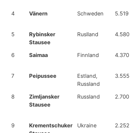
4
Vänern
Schweden
5.519
5
Rybinsker
Ruslland
4.580
Stausee
6
Saimaa
Finnland
4.370
7
Peipussee
Estland,
3.555
Russland
8
Zimljansker
Russland
2.700
Stausee
9
Krementschuker
Ukraine
2.252