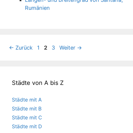
Rumänien
Seite
Seite
Seite
←
Zurück
1
2
3
Weiter
→
Städte von A bis Z
Städte mit A
Städte mit B
Städte mit C
Städte mit D