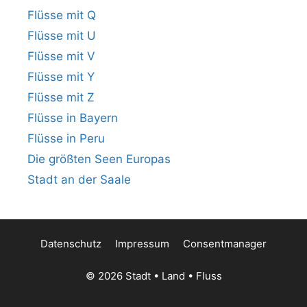
Flüsse mit Q
Flüsse mit U
Flüsse mit V
Flüsse mit Y
Flüsse mit Z
Flüsse in Bayern
Flüsse in Peru
Die größten Seen Europas
Stadt an der Saale
Datenschutz
Impressum
Consentmanager
© 2026 Stadt • Land • Fluss