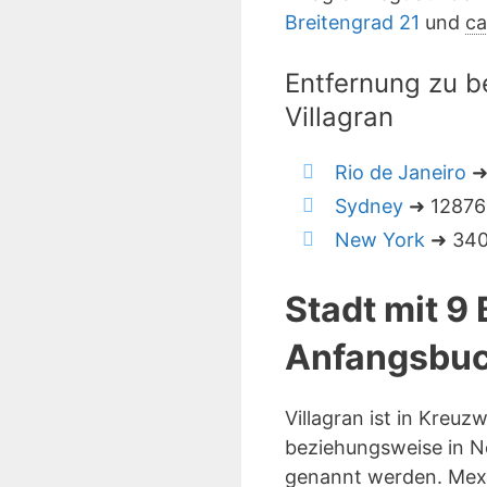
Breitengrad 21
und
ca
Entfernung zu b
Villagran
Rio de Janeiro
➜ 
Sydney
➜ 12876 
New York
➜ 340
Stadt mit 9
Anfangsbuc
Villagran ist in Kreu
beziehungsweise in No
genannt werden. Mexi