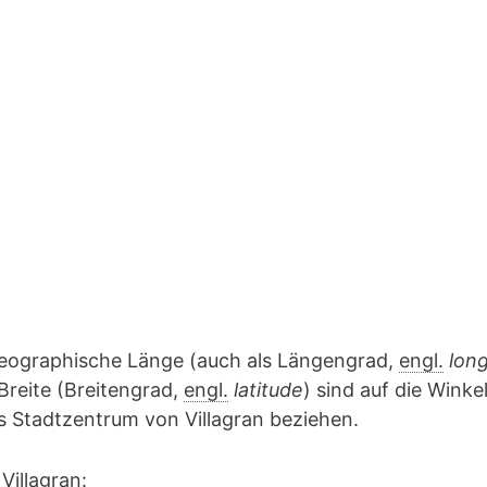
geographische Länge (auch als Längengrad,
engl.
lon
Breite (Breitengrad,
engl.
latitude
) sind auf die Winke
as Stadtzentrum von Villagran beziehen.
Villagran: