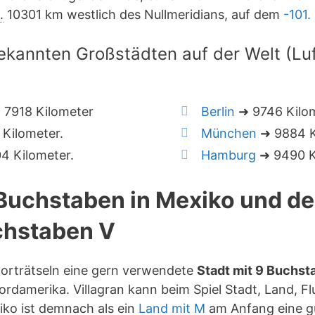
.
10301 km westlich des Nullmeridians, auf dem
-101
ekannten Großstädten auf der Welt (Luft
7918 Kilometer
Berlin
➜ 9746 Kilo
Kilometer.
München
➜ 9884 K
4 Kilometer.
Hamburg
➜ 9490 K
 Buchstaben in Mexiko und d
hstaben V
zworträtseln eine gern verwendete
Stadt mit 9 Buchst
rdamerika. Villagran kann beim Spiel Stadt, Land, Fl
ko ist demnach als ein
Land mit M
am Anfang eine g