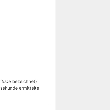
gitude
bezeichnet)
lsekunde ermittelte