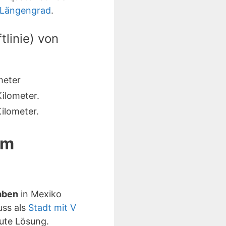
. Längengrad
.
linie) von
meter
ilometer.
ilometer.
em
aben
in Mexiko
uss als
Stadt mit V
ute Lösung.