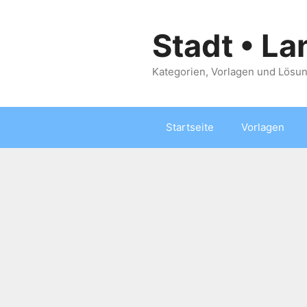
Zum
Inhalt
Stadt • La
springen
Kategorien, Vorlagen und Lösun
Startseite
Vorlagen