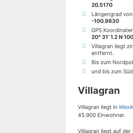
20.5170
Längengrad von 
-100.9830
GPS Koordinaten
20° 31‘ 1.2 N 10
Villagran liegt 
entfernt.
Bis zum Nordpol
und bis zum Süd
Villagran
Villagran liegt in
Mexi
45.900 Einwohner.
Villagran liegt auf d