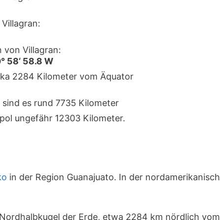
Villagran:
 von Villagran:
0° 58‘ 58.8 W
zirka 2284 Kilometer vom Äquator
 sind es rund 7735 Kilometer
pol ungefähr 12303 Kilometer.
ko
in der Region Guanajuato. In der nordamerikanisc
er Nordhalbkugel der Erde, etwa 2284 km nördlich vo