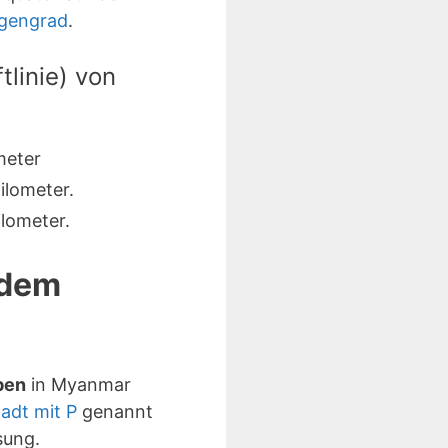
ngengrad
.
linie) von
meter
ilometer.
lometer.
 dem
ben
in Myanmar
tadt mit P
genannt
sung.