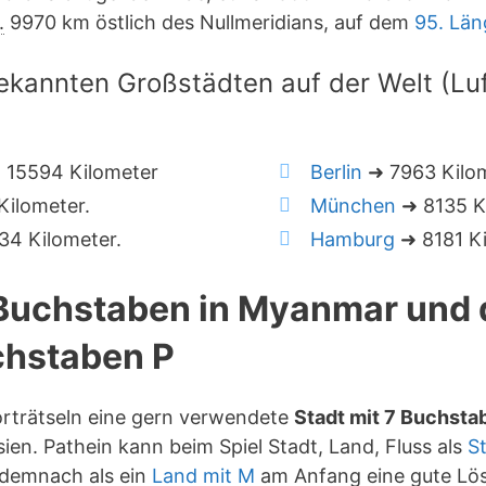
.
9970 km östlich des Nullmeridians, auf dem
95. Lä
ekannten Großstädten auf der Welt (Luft
 15594 Kilometer
Berlin
➜ 7963 Kilo
ilometer.
München
➜ 8135 K
4 Kilometer.
Hamburg
➜ 8181 Ki
7 Buchstaben in Myanmar und
hstaben P
orträtseln eine gern verwendete
Stadt mit 7 Buchsta
ien. Pathein kann beim Spiel Stadt, Land, Fluss als
S
 demnach als ein
Land mit M
am Anfang eine gute Lö