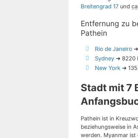
Breitengrad 17
und
ca
Entfernung zu b
Pathein
Rio de Janeiro
➜
Sydney
➜ 8220 K
New York
➜ 1353
Stadt mit 
Anfangsbuc
Pathein ist in Kreuzw
beziehungsweise in As
werden. Myanmar ist