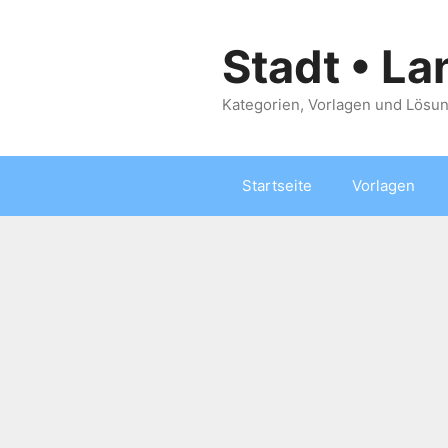
Zum
Inhalt
Stadt • La
springen
Kategorien, Vorlagen und Lösun
Startseite
Vorlagen