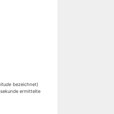
gitude
bezeichnet)
lsekunde ermittelte