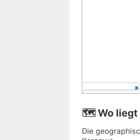
🗺️ Wo lieg
Die geographisc