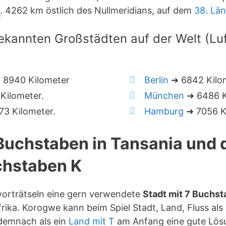
.
4262 km östlich des Nullmeridians, auf dem
38. Lä
ekannten Großstädten auf der Welt (Luft
 8940 Kilometer
Berlin
➜ 6842 Kilo
Kilometer.
München
➜ 6486 K
3 Kilometer.
Hamburg
➜ 7056 K
 Buchstaben in Tansania und
hstaben K
worträtseln eine gern verwendete
Stadt mit 7 Buchs
rika. Korogwe kann beim Spiel Stadt, Land, Fluss als
 demnach als ein
Land mit T
am Anfang eine gute Lös