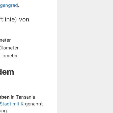
ngengrad
.
linie) von
meter
ilometer.
ilometer.
 dem
taben
in Tansania
Stadt mit K
genannt
ung.