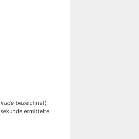
gitude
bezeichnet)
lsekunde ermittelte