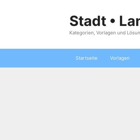
Zum
Inhalt
Stadt • La
springen
Kategorien, Vorlagen und Lösun
Startseite
Vorlagen