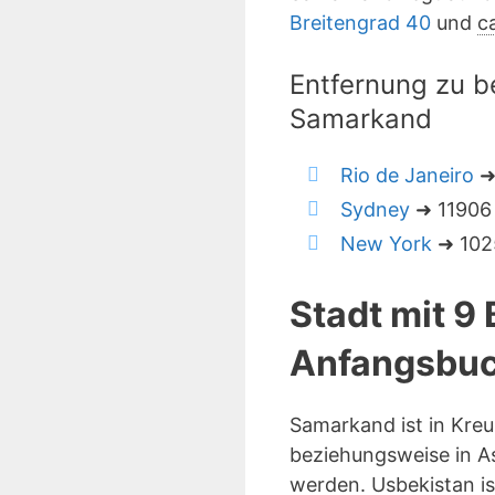
Breitengrad 40
und
c
Entfernung zu b
Samarkand
Rio de Janeiro
➜
Sydney
➜ 11906 
New York
➜ 1025
Stadt mit 9
Anfangsbuc
Samarkand ist in Kre
beziehungsweise in As
werden. Usbekistan i