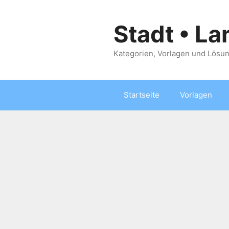
Zum
Inhalt
Stadt • La
springen
Kategorien, Vorlagen und Lösun
Startseite
Vorlagen