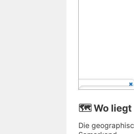
🗺️ Wo lieg
Die geographisc