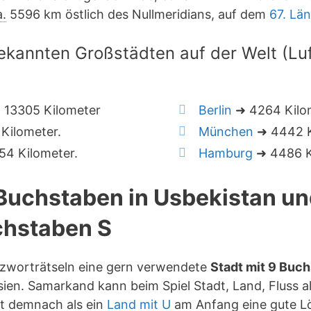
a.
5596 km östlich des Nullmeridians, auf dem
67. Lä
ekannten Großstädten auf der Welt (Luft
 13305 Kilometer
Berlin
➜ 4264 Kilo
Kilometer.
München
➜ 4442 K
4 Kilometer.
Hamburg
➜ 4486 K
 Buchstaben in Usbekistan u
hstaben S
uzworträtseln eine gern verwendete
Stadt mit 9 Buc
ien. Samarkand kann beim Spiel Stadt, Land, Fluss a
st demnach als ein
Land mit U
am Anfang eine gute L