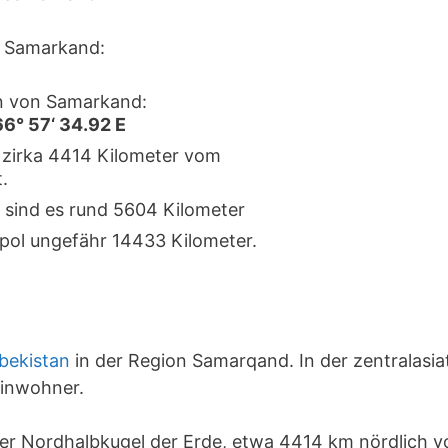
 Samarkand:
n von Samarkand:
66° 57‘ 34.92 E
 zirka 4414 Kilometer vom
.
 sind es rund 5604 Kilometer
pol ungefähr 14433 Kilometer.
bekistan
in der Region Samarqand. In der zentralasi
Einwohner.
der Nordhalbkugel der Erde, etwa 4414 km nördlich 