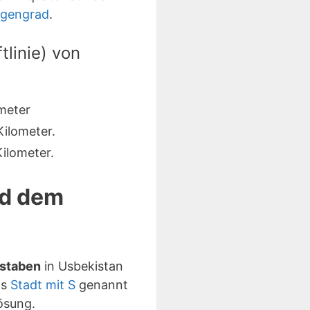
ngengrad
.
linie) von
meter
ilometer.
ilometer.
nd dem
hstaben
in Usbekistan
ls
Stadt mit S
genannt
ösung.