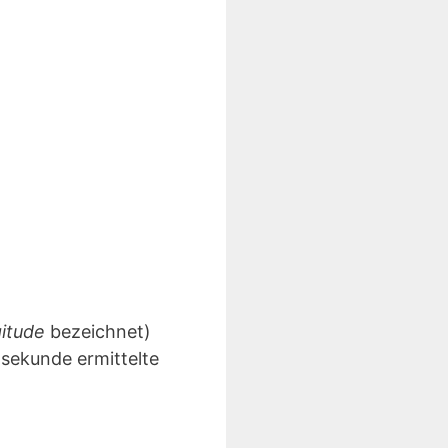
gitude
bezeichnet)
lsekunde ermittelte