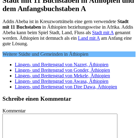
Stadt mit 11 Buchstaben in Äthiopien und
dem Anfangsbuchstaben A
Addis Abeba ist in Kreuzworträtseln eine gern verwendete
Stadt
mit 11 Buchstaben
in Äthiopien beziehungsweise in Afrika. Addis
Abeba kann beim Spiel Stadt, Land, Fluss als
Stadt mit A
genannt
werden. Äthiopien ist demnach als ein
Land mit A
am Anfang eine
gute Lösung.
Weitere Städte und Gemeinden in Äthiopien
Längen- und Breitengrad von Nazret, Äthiopien
Längen- und Breitengrad von Gonder, Äthiopien
Längen- und Breitengrad von Mekele, Äthiopien
Längen- und Breitengrad von Awasa, Äthiopien
Längen- und Breitengrad von Dire Dawa, Äthiopien
Schreibe einen Kommentar
Kommentar