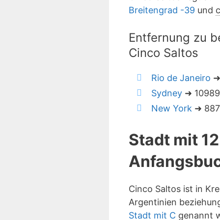
Breitengrad -39
und
c
Entfernung zu b
Cinco Saltos
Rio de Janeiro
➜
Sydney
➜ 10989 
New York
➜ 8871
Stadt mit 1
Anfangsbuc
Cinco Saltos ist in K
Argentinien beziehung
Stadt mit C
genannt w