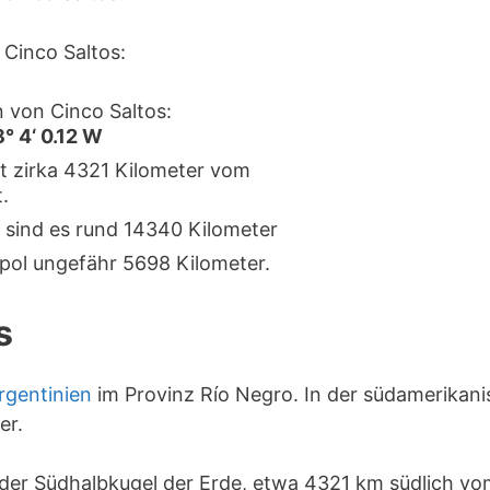
Cinco Saltos:
 von Cinco Saltos:
8° 4‘ 0.12 W
gt zirka 4321 Kilometer vom
.
 sind es rund 14340 Kilometer
pol ungefähr 5698 Kilometer.
s
rgentinien
im Provinz Río Negro. In der südamerikan
er.
f der Südhalbkugel der Erde, etwa 4321 km südlich v