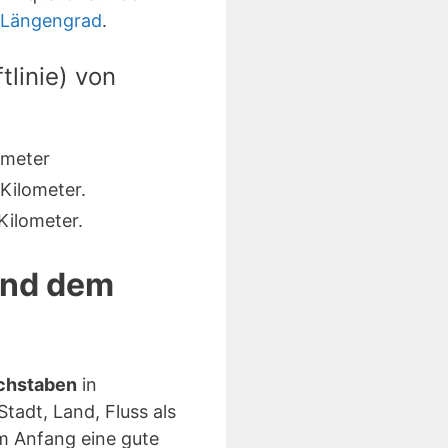
 Längengrad
.
linie) von
ometer
Kilometer.
ilometer.
 und dem
uchstaben
in
tadt, Land, Fluss als
 Anfang eine gute