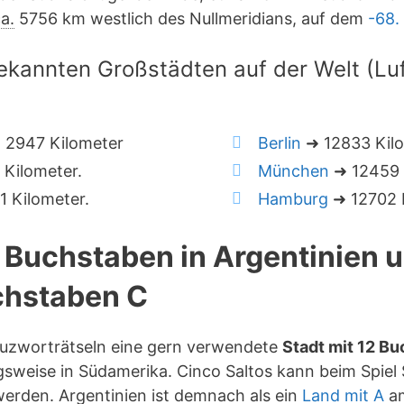
a.
5756 km westlich des Nullmeridians, auf dem
-68.
ekannten Großstädten auf der Welt (Luft
 2947 Kilometer
Berlin
➜ 12833 Kil
Kilometer.
München
➜ 12459 
 Kilometer.
Hamburg
➜ 12702 K
2 Buchstaben in Argentinien
hstaben C
reuzworträtseln eine gern verwendete
Stadt mit 12 B
sweise in Südamerika. Cinco Saltos kann beim Spiel S
erden. Argentinien ist demnach als ein
Land mit A
am