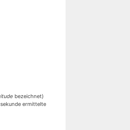
gitude
bezeichnet)
lsekunde ermittelte