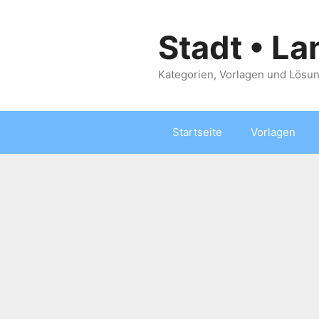
Zum
Inhalt
Stadt • La
springen
Kategorien, Vorlagen und Lösun
Startseite
Vorlagen