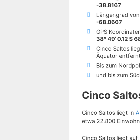
-38.8167
Längengrad von 
-68.0667
GPS Koordinaten
38° 49‘ 0.12 S 6
Cinco Saltos lie
Äquator entfernt
Bis zum Nordpol
und bis zum Süd
Cinco Salto
Cinco Saltos liegt in
A
etwa 22.800 Einwohn
Cinco Saltos liegt au