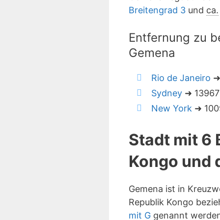
Breitengrad 3
und
ca.
Entfernung zu b
Gemena
Rio de Janeiro
➜
Sydney
➜ 13967 
New York
➜ 1009
Stadt mit 6
Kongo und 
Gemena ist in Kreuzw
Republik Kongo bezieh
mit G
genannt werden.