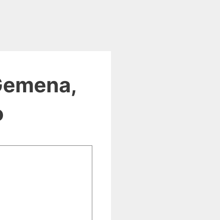
Gemena,
o