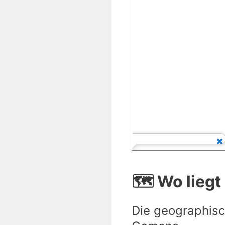
🗺️ Wo lieg
Die geographisc