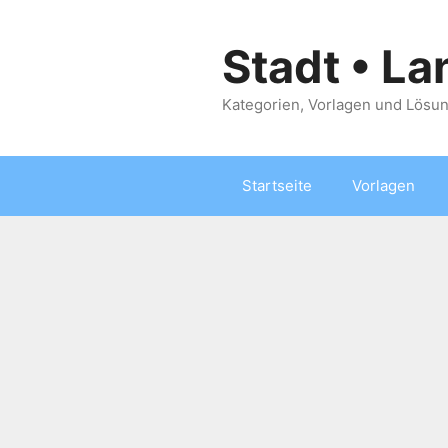
Zum
Inhalt
Stadt • La
springen
Kategorien, Vorlagen und Lösun
Startseite
Vorlagen