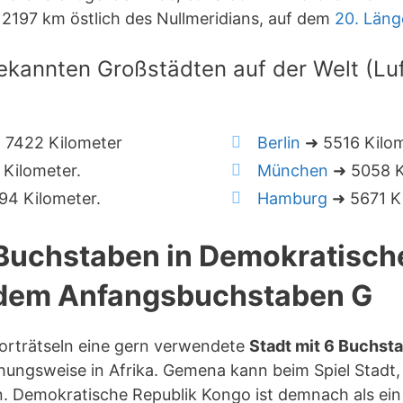
2197 km östlich des Nullmeridians, auf dem
20. Län
ekannten Großstädten auf der Welt (Luft
 7422 Kilometer
Berlin
➜ 5516 Kilo
Kilometer.
München
➜ 5058 K
4 Kilometer.
Hamburg
➜ 5671 Ki
 Buchstaben in Demokratisch
dem Anfangsbuchstaben G
orträtseln eine gern verwendete
Stadt mit 6 Buchst
ungsweise in Afrika. Gemena kann beim Spiel Stadt, 
 Demokratische Republik Kongo ist demnach als ei