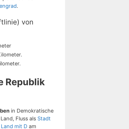
gengrad
.
linie) von
meter
ilometer.
lometer.
e Republik
aben
in Demokratische
Land, Fluss als
Stadt
n
Land mit D
am