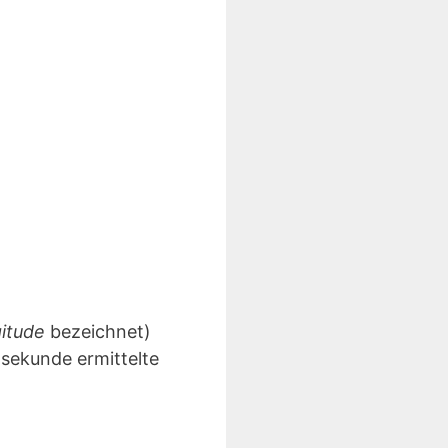
gitude
bezeichnet)
lsekunde ermittelte