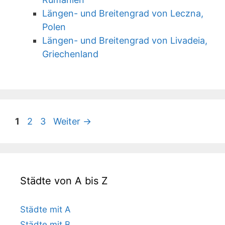
Längen- und Breitengrad von Leczna,
Polen
Längen- und Breitengrad von Livadeia,
Griechenland
Seite
Seite
Seite
1
2
3
Weiter
→
Städte von A bis Z
Städte mit A
Städte mit B