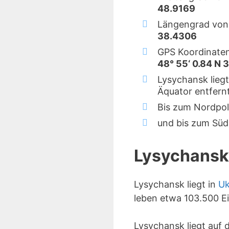
48.9169
Längengrad von
38.4306
GPS Koordinate
48° 55‘ 0.84 N 3
Lysychansk lieg
Äquator entfernt
Bis zum Nordpol
und bis zum Süd
Lysychansk
Lysychansk liegt in
Uk
leben etwa 103.500 E
Lysychansk liegt auf