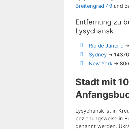
Breitengrad 49
und
c
Entfernung zu b
Lysychansk
Rio de Janeiro
➜ 
Sydney
➜ 14376 
New York
➜ 8062
Stadt mit 1
Anfangsbuc
Lysychansk ist in Kr
beziehungsweise in Eu
genannt werden. Ukra