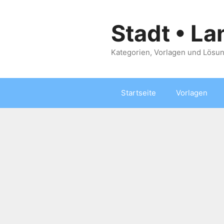
Zum
Inhalt
Stadt • La
springen
Kategorien, Vorlagen und Lösun
Startseite
Vorlagen