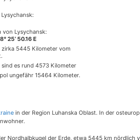
 Lysychansk:
n von Lysychansk:
8° 25‘ 50.16 E
t zirka 5445 Kilometer vom
.
 sind es rund 4573 Kilometer
pol ungefähr 15464 Kilometer.
raine
in der Region Luhanska Oblast. In der osteuro
inwohner.
 der Nordhalbkugel der Erde, etwa 5445 km nördlich