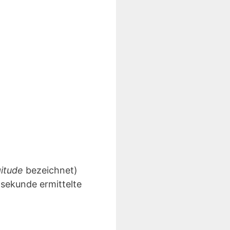
gitude
bezeichnet)
lsekunde ermittelte