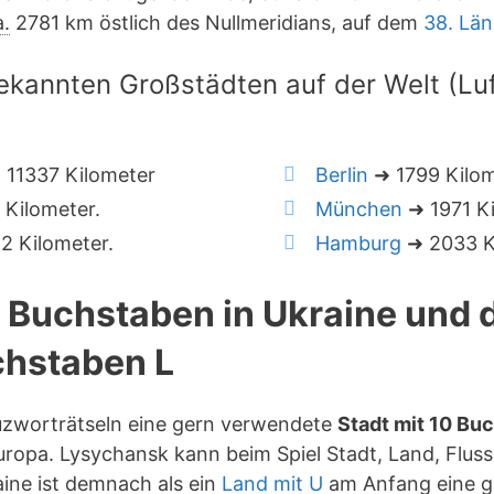
a.
2781 km östlich des Nullmeridians, auf dem
38. Lä
ekannten Großstädten auf der Welt (Luft
11337 Kilometer
Berlin
➜ 1799 Kilo
Kilometer.
München
➜ 1971 Ki
 Kilometer.
Hamburg
➜ 2033 K
0 Buchstaben in Ukraine und
hstaben L
euzworträtseln eine gern verwendete
Stadt mit 10 Bu
ropa. Lysychansk kann beim Spiel Stadt, Land, Fluss
ine ist demnach als ein
Land mit U
am Anfang eine g