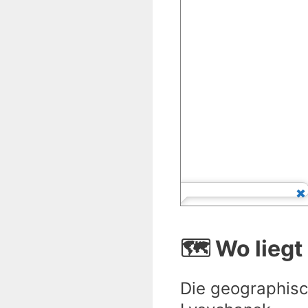
🗺️ Wo lieg
Die geographisc