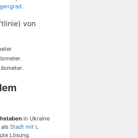
ngengrad
.
linie) von
meter
lometer.
ilometer.
 dem
chstaben
in Ukraine
 als
Stadt mit L
ute Lösung.