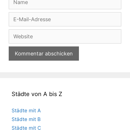
E-
Mail-
Adresse
Website
Städte von A bis Z
Städte mit A
Städte mit B
Städte mit C