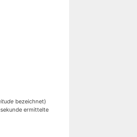
gitude
bezeichnet)
lsekunde ermittelte