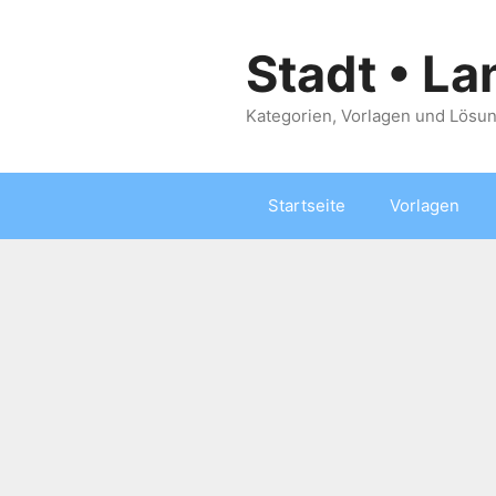
Zum
Inhalt
Stadt • La
springen
Kategorien, Vorlagen und Lösun
Startseite
Vorlagen