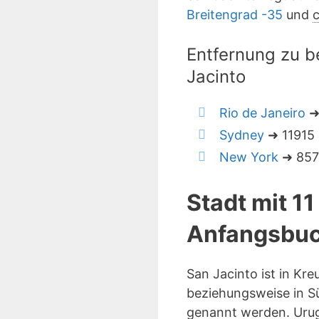
Breitengrad -35
und
c
Entfernung zu b
Jacinto
Rio de Janeiro
➜ 
Sydney
➜ 11915 
New York
➜ 8578
Stadt mit 1
Anfangsbuc
San Jacinto ist in Kr
beziehungsweise in Sü
genannt werden. Urug