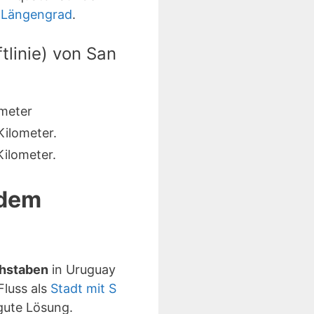
 Längengrad
.
tlinie) von San
meter
ilometer.
ilometer.
 dem
chstaben
in Uruguay
Fluss als
Stadt mit S
gute Lösung.