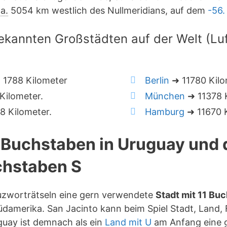
a.
5054 km westlich des Nullmeridians, auf dem
-56.
ekannten Großstädten auf der Welt (Luf
1788 Kilometer
Berlin
➜ 11780 Kilo
Kilometer.
München
➜ 11378 K
 Kilometer.
Hamburg
➜ 11670 K
1 Buchstaben in Uruguay und
hstaben S
euzworträtseln eine gern verwendete
Stadt mit 11 Bu
damerika. San Jacinto kann beim Spiel Stadt, Land, 
uay ist demnach als ein
Land mit U
am Anfang eine 