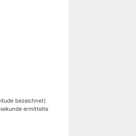
gitude
bezeichnet)
lsekunde ermittelte