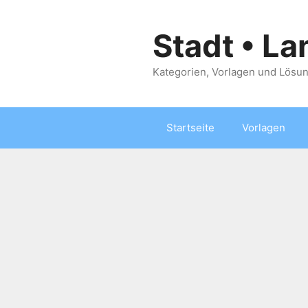
Zum
Inhalt
Stadt • La
springen
Kategorien, Vorlagen und Lösun
Startseite
Vorlagen