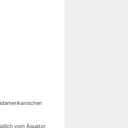
südamerikanischen
südlich vom Äquator