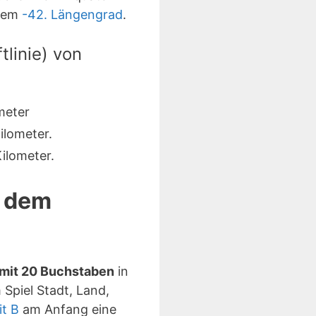
 dem
-42. Längengrad
.
linie) von
meter
ilometer.
ilometer.
d dem
 mit 20 Buchstaben
in
Spiel Stadt, Land,
t B
am Anfang eine