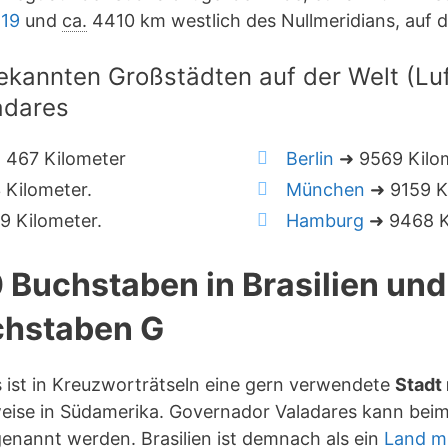
-19
und
ca.
4410 km westlich des Nullmeridians, auf
ekannten Großstädten auf der Welt (Luft
adares
 467 Kilometer
Berlin
➜ 9569 Kilo
Kilometer.
München
➜ 9159 K
 Kilometer.
Hamburg
➜ 9468 K
0 Buchstaben in Brasilien un
hstaben G
 ist in Kreuzworträtseln eine gern verwendete
Stadt
eise in Südamerika. Governador Valadares kann beim 
enannt werden. Brasilien ist demnach als ein
Land mi