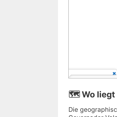
🗺️ Wo lieg
Die geographisc