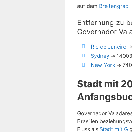
auf dem
Breitengrad 
Entfernung zu b
Governador Val
Rio de Janeiro
➜
Sydney
➜ 14003 
New York
➜ 7409
Stadt mit 2
Anfangsbuc
Governador Valadares
Brasilien beziehungsw
Fluss als
Stadt mit G
g