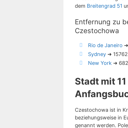
dem
Breitengrad 51
u
Entfernung zu b
Czestochowa
Rio de Janeiro
➜ 
Sydney
➜ 15762 
New York
➜ 6827
Stadt mit 1
Anfangsbuc
Czestochowa ist in K
beziehungsweise in E
genannt werden. Pole