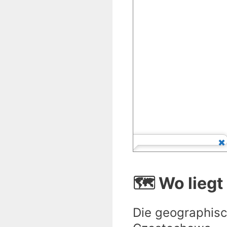
🗺️ Wo lieg
Die geographisc