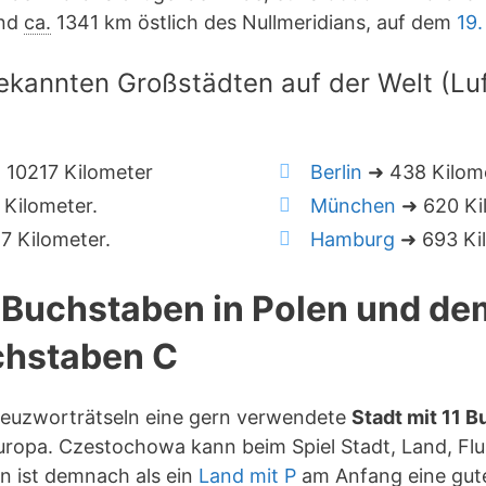
nd
ca.
1341 km östlich des Nullmeridians, auf dem
19
ekannten Großstädten auf der Welt (Luft
10217 Kilometer
Berlin
➜ 438 Kilom
Kilometer.
München
➜ 620 Ki
 Kilometer.
Hamburg
➜ 693 Ki
1 Buchstaben in Polen und de
hstaben C
reuzworträtseln eine gern verwendete
Stadt mit 11 
uropa. Czestochowa kann beim Spiel Stadt, Land, Flu
n ist demnach als ein
Land mit P
am Anfang eine gut