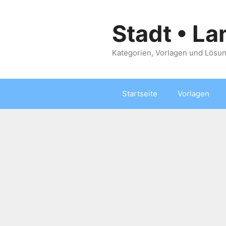
Zum
Inhalt
Stadt • La
springen
Kategorien, Vorlagen und Lösun
Startseite
Vorlagen