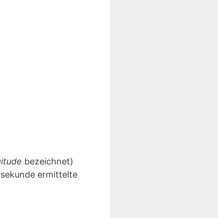
gitude
bezeichnet)
lsekunde ermittelte