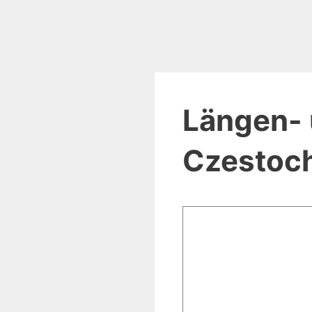
Längen- 
Czestoc