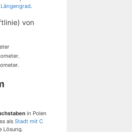
. Längengrad
.
linie) von
eter
lometer.
lometer.
m
Buchstaben
in Polen
ss als
Stadt mit C
e Lösung.