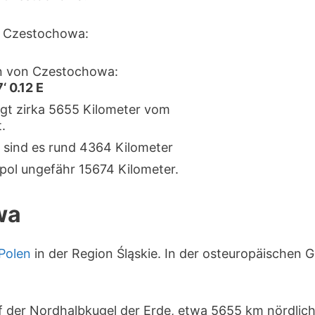
 Czestochowa:
n von Czestochowa:
‘ 0.12 E
gt zirka 5655 Kilometer vom
.
 sind es rund 4364 Kilometer
pol ungefähr 15674 Kilometer.
wa
Polen
in der Region Śląskie. In der osteuropäischen 
f der Nordhalbkugel der Erde, etwa 5655 km nördlic